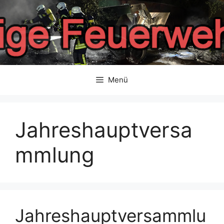
Zum
Inhalt
springen
Menü
Jahreshauptversa
mmlung
Jahreshauptversammlu