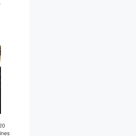
f
20
ines