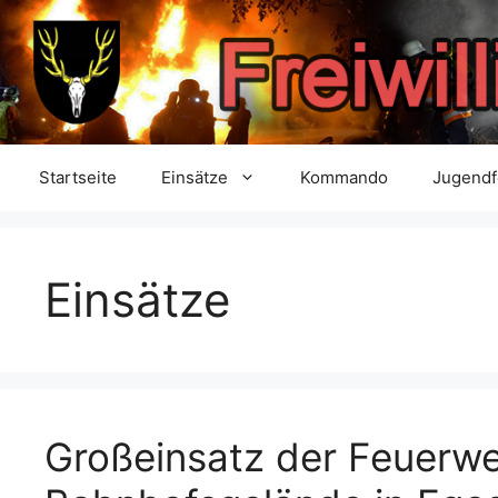
Zum
Inhalt
springen
Startseite
Einsätze
Kommando
Jugend
Einsätze
Großeinsatz der Feuerwe