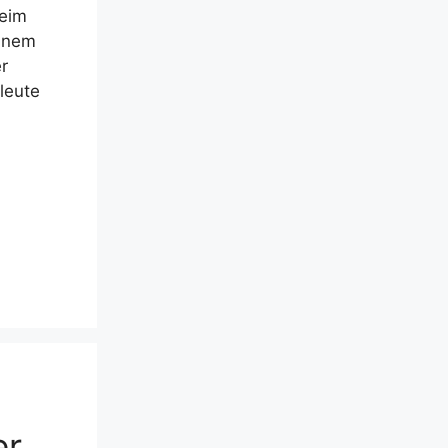
Beim
einem
r
leute
er