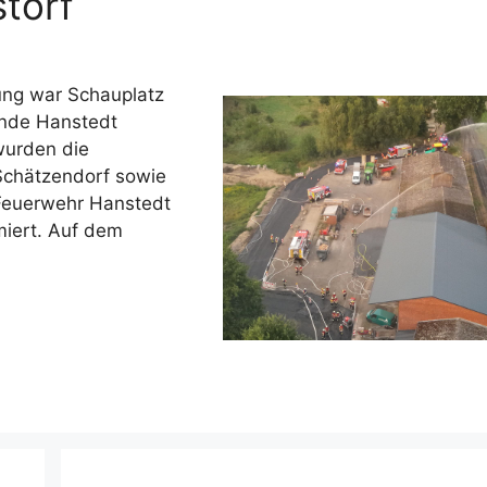
torf
ung war Schauplatz
nde Hanstedt
wurden die
Schätzendorf sowie
 Feuerwehr Hanstedt
miert. Auf dem