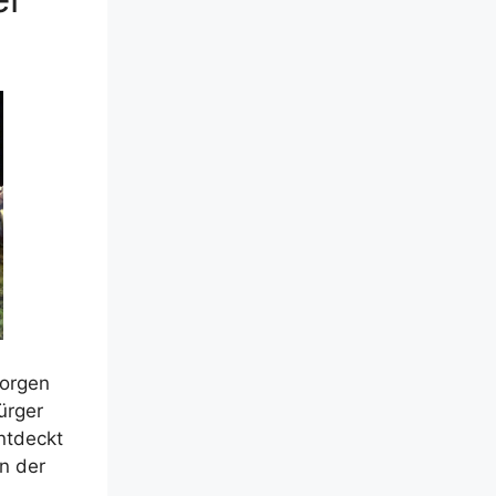
morgen
ürger
ntdeckt
en der